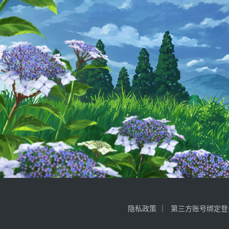
隐私政策
第三方账号绑定登