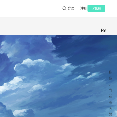
登录
注册
投稿
Redis
抱
歉
，
当
前
页
面
暂