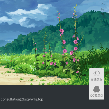
无
内
容
。
在线客服
QQ交流群
ation@fjsqywlkj.top