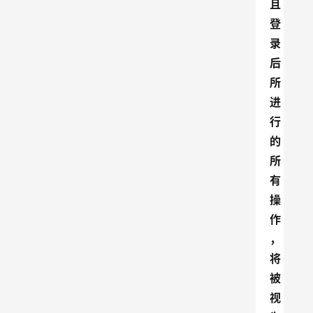
且
登
录
后
所
进
行
的
所
有
操
作
，
将
被
视