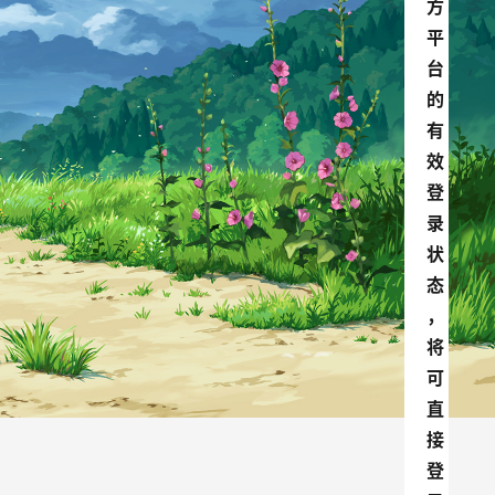
方
平
台
的
有
效
登
录
状
态
，
将
可
直
接
登