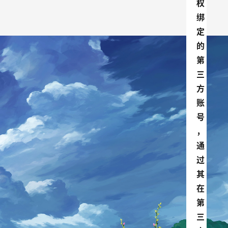
权
绑
定
的
第
三
方
账
号
，
通
过
其
在
第
三