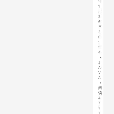
年
1
月
2
6
日
2
0
:
5
4
•
J
A
V
A
•
阅
读
4
7
1
7