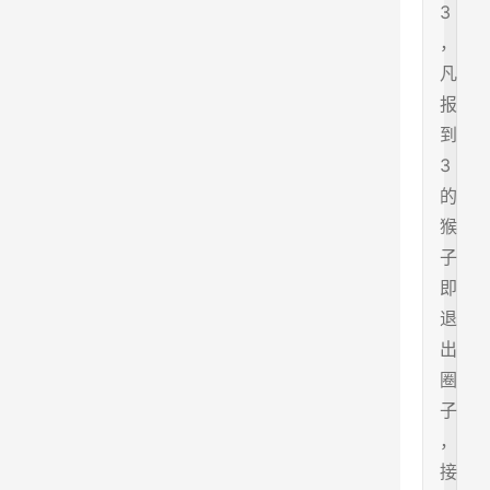
3
，
凡
报
到
3
的
猴
子
即
退
出
圈
子
，
接