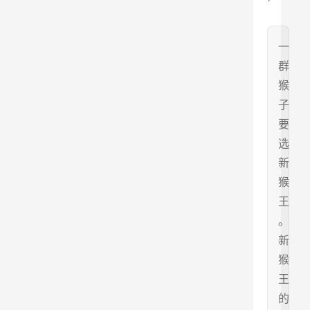
一
群
猴
子
要
选
新
猴
王
。
新
猴
王
的