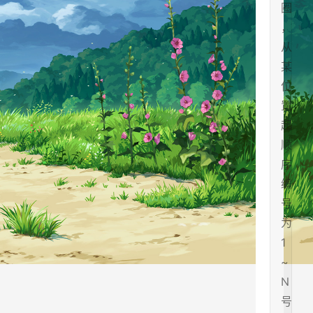
圈
，
从
某
位
置
起
顺
序
编
号
为
1
~
N
号