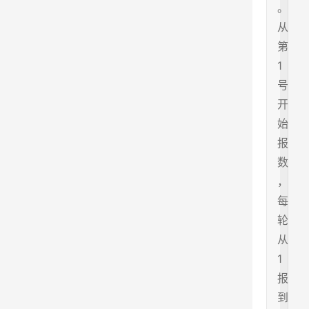
。
从
第
1
号
开
始
报
数
，
每
轮
从
1
报
到