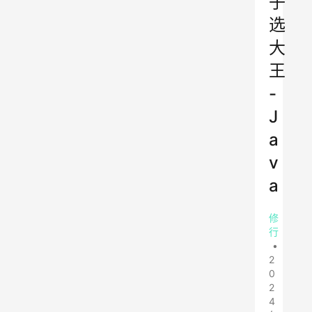
子
选
大
王
-
J
a
v
a
修
行
•
2
0
2
4