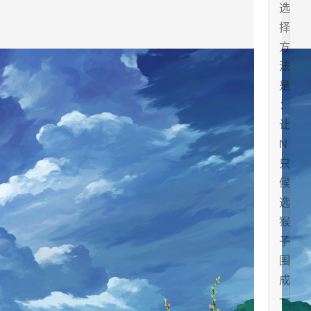
选
择
方
法
是
：
让
N
只
候
选
猴
子
围
成
一