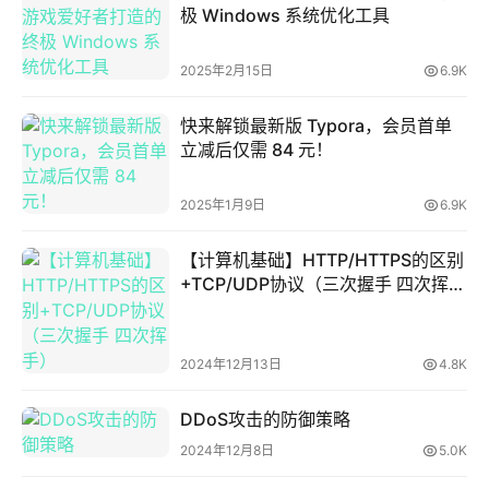
学
极 Windows 系统优化工具
科
知
投稿
2025年2月15日
6.9K
识
快来解锁最新版 Typora，会员首单
立减后仅需 84 元！
登录
注册
计
算
2025年1月9日
6.9K
机
【计算机基础】HTTP/HTTPS的区别
+TCP/UDP协议（三次握手 四次挥
手）
办
公
软
2024年12月13日
4.8K
件
DDoS攻击的防御策略
2024年12月8日
5.0K
关