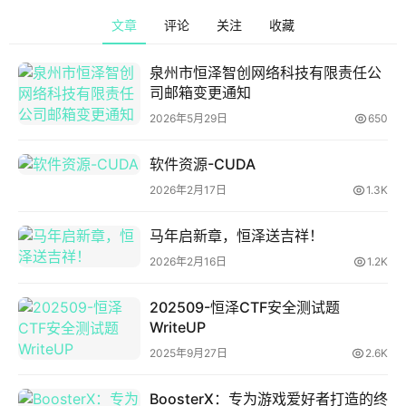
文章
评论
关注
收藏
泉州市恒泽智创网络科技有限责任公
司邮箱变更通知
2026年5月29日
650
软件资源-CUDA
2026年2月17日
1.3K
首
页
马年启新章，恒泽送吉祥！
2026年2月16日
1.2K
article
原
202509-恒泽CTF安全测试题
创
WriteUP
区
2025年9月27日
2.6K
块
BoosterX：专为游戏爱好者打造的终