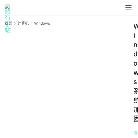
首页
计算机
Windows
i
n
d
o
s
修