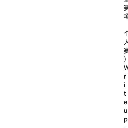
r
i
t
e
u
p
-