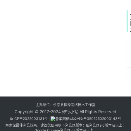
d
2
主办单位：永春县恒泽网络技术工作室
Copyright © 2017-2024 修行小站 All Rights Reserved
闽ICP备2022003131号
|
闽公网安备35052502000143号
为确保最佳浏览效果，建议您使用以下浏览器版本：IE浏览器9.0版本及以上；
Google Chrome浏览器 63版本及以上。