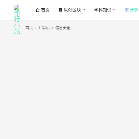
首页
原创区块
学科知识
计算
article
首页
计算机
信息安全