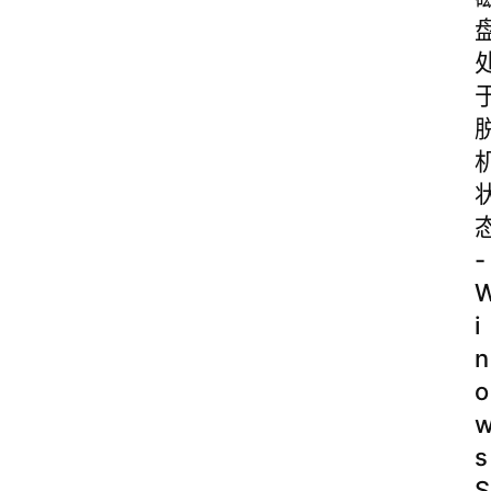
-
i
n
o
s
S