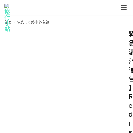
首页
信息与网络中心专题
R
e
d
i
s