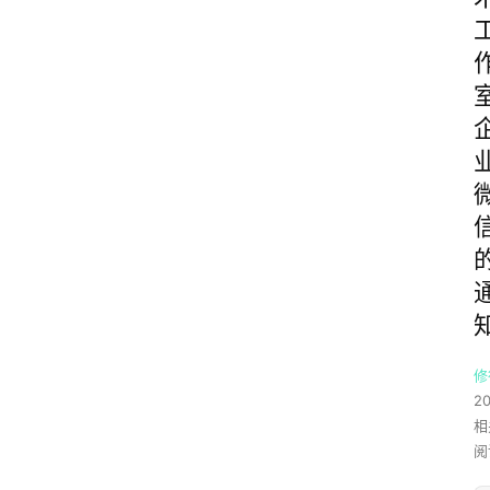
修
2
相
阅