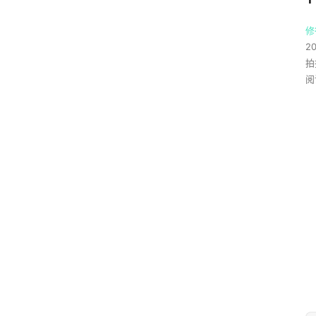
修
2
拍
阅