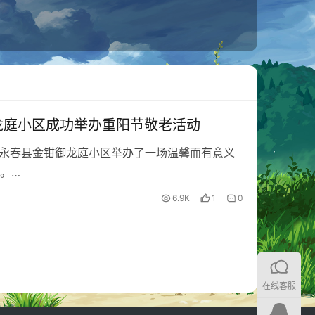
御龙庭小区成功举办重阳节敬老活动
永春县金钳御龙庭小区举办了一场温馨而有意义
。…
6.9K
1
0
在线客服