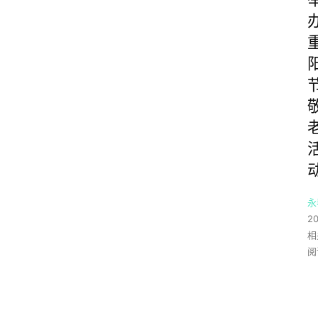
永
2
相
阅