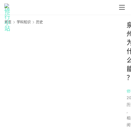
首页
学科知识
历史
修
2
历
,
相
阅