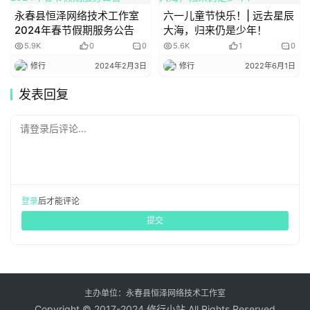
永春县恒泽网络技术工作室
六一儿童节快乐！| 远去星辰
河汉清且浅，相去复几许。
2024年春节假期服务公告
大海，归来仍是少年！
5.9K
0
0
5.6K
1
0
盈盈一水间，脉脉不得语。
修行
2024年2月3日
修行
2022年6月1日
发表回复
传承保护
请登录后评论...
《国家级非物质文化遗产代表性项目保护
单位名
单》公布，文化和旅游部获得“七夕
节”保护单位资格。
登录
后才能评论
提交
主办单位：永春县恒泽网络技术工作室
Copyright © 2017-2024 修行小站 All Rights Reserved