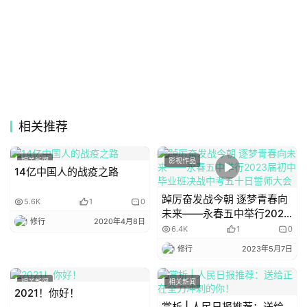
相关推荐
相关新闻
影视作品
14亿中国人的战疫之路
七夕习俗-接露水
踔厉奋发战今朝 逐梦青春向
5.6K
1
0
未来——永春五中举行2023
浙江农村，流行用脸盆接露水的习俗。传说七夕
修行
2020年4月8日
届初中毕业班决战中考五十
6.4K
1
0
节时的露水是牛郎织女相会时的眼泪，如抹在眼上和
日誓师大会
修行
2023年5月7日
手上，可使人眼明手快。
相关新闻
相关新闻
2021！你好！
赏析 | 人民日报推荐：送给