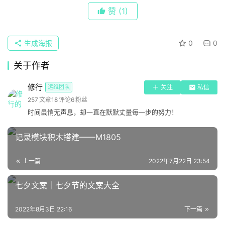
知
赞
(1)
投稿
识
七夕快乐
生成海报
0
0
登录
注册
计
关于作者
算
机
修行
运维团队
关注
私信
257
文章
18
评论
6
粉丝
时间虽悄无声息，却一直在默默丈量每一步的努力！
办
公
记录模块积木搭建——M1805
七夕习俗-香桥会
软
件
上一篇
2022年7月22日 23:54
每年七夕，人们都赶来参与，搭制香桥。所谓香
七夕文案｜七夕节的文案大全
桥，是用各种粗长的裹头香搭成的长四五米、宽约半
关
米的桥梁，装上栏杆，于栏杆上扎上五色线制成的花
2022年8月3日 22:16
下一篇
于
装饰。