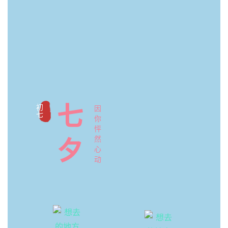
七
因
初七
你
怦
夕
然
心
动