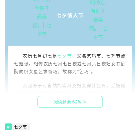
七夕情人节
农历七月初七是
七夕节
，又名乞巧节、七巧节或
首
七姐诞。相传农历七月七日夜或七月六日夜妇女在庭
页
院向织女星乞求智巧，故称为“乞巧”。
article
其起源于对自然的崇拜及妇女穿针乞巧，后被赋
原
予了牛郎织女的传说使其成为象征爱情的节日。
创
阅读剩余 62%
区
块
七夕节
学
科