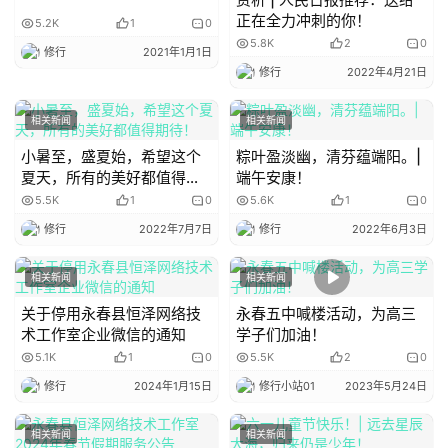
正在全力冲刺的你！
5.2K
1
0
5.8K
2
0
修行
2021年1月1日
修行
2022年4月21日
相关新闻
相关新闻
七夕情人节
小暑至，盛夏始，希望这个
粽叶盈淡幽，清芬蕴端阳。|
夏天，所有的美好都值得期
端午安康！
待！
5.5K
1
0
5.6K
1
0
修行
2022年7月7日
修行
2022年6月3日
《古诗十九首·迢迢牵牛星》
相关新闻
相关新闻
关于停用永春县恒泽网络技
永春五中喊楼活动，为高三
迢迢牵牛星，皎皎河汉女。
术工作室企业微信的通知
学子们加油！
5.1K
1
0
5.5K
2
0
纤纤擢素手，札札弄机杼。
修行
2024年1月15日
修行小站01
2023年5月24日
终日不成章，泣涕零如雨。
相关新闻
相关新闻