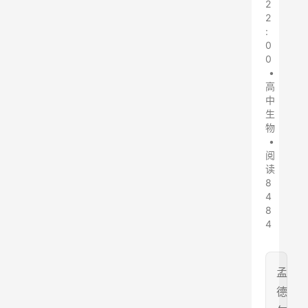
2
2
:
0
0
•
高
中
生
物
•
阅
读
8
4
8
4
孟
德