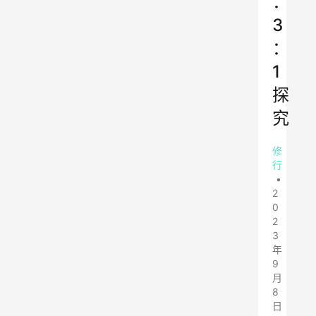
：
3
：
1
探
究
修
行
•
2
0
2
3
年
9
月
8
日