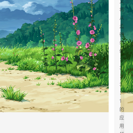
文
将
从
孟
德
尔
9
：
3
：
3
：
1
的
应
用