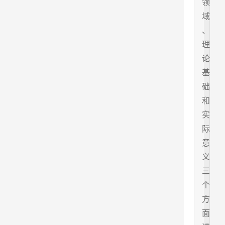
领
域
、
理
论
基
础
和
实
际
意
义
三
个
方
面