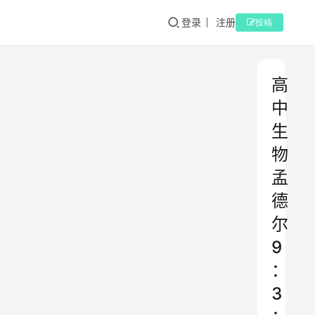
登录
注册
投稿
高
中
生
物
孟
德
尔
9
：
3