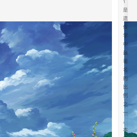
1
是
遗
传
学
中
最
著
名
的
比
例
之
一
。
本