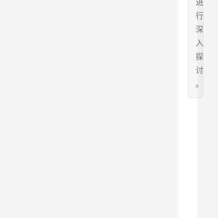
进
行
深
入
探
讨
。
孟
德
尔
是
遗
传
学
之