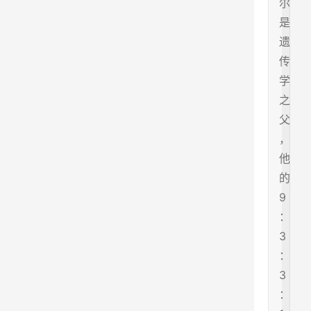
尔
是
遗
传
学
之
父
，
他
的
9
：
3
：
3
：