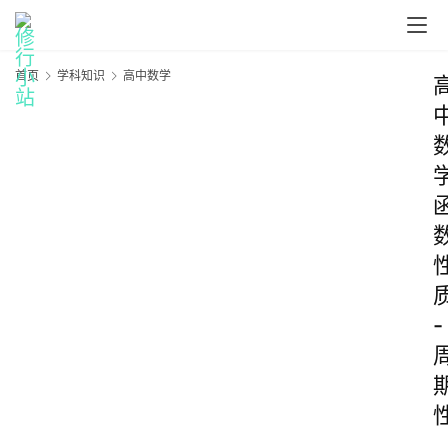
首页
学科知识
高中数学
-