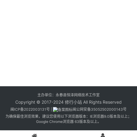
主办单位：永春县恒泽网络技术工作室
Copyright © 2017-2024 修行小站 All Rights Reserved
闽ICP备2022003131号
|
闽公网安备35052502000143号
为确保最佳浏览效果，建议您使用以下浏览器版本：IE浏览器9.0版本及以上；
Google Chrome浏览器 63版本及以上。