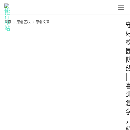
首页
原创区块
原创文章
|