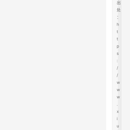
出
处
：
h
t
t
p
s
:
/
/
w
w
w
.
x
i
u