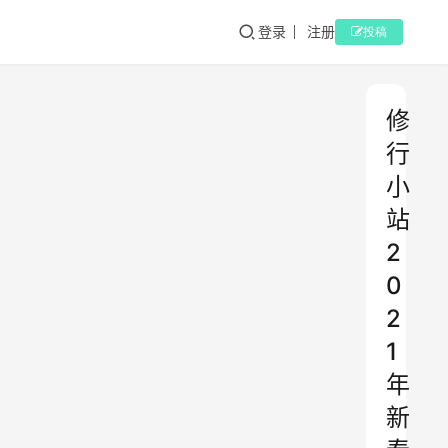
登录
注册
投稿
修
行
小
站
2
0
2
1
年
新