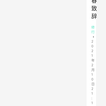
春
致
辞
修
行
•
2
0
2
1
年
2
月
1
0
日
2
1
:
1