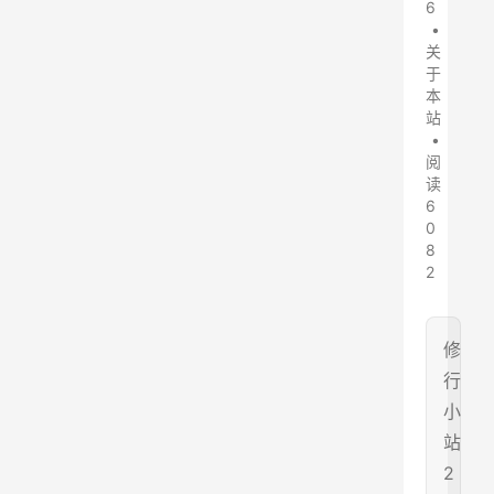
6
•
关
于
本
站
•
阅
读
6
0
8
2
修
行
小
站
2