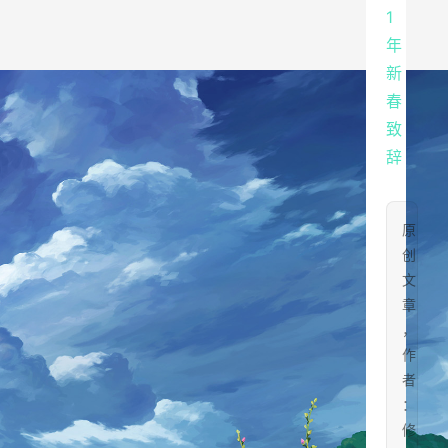
原
创
文
章
，
作
者
：
修