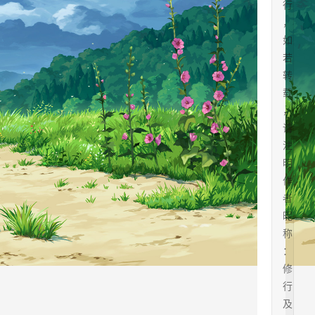
行
，
如
若
转
载
，
请
注
明
作
者
昵
称
：
修
行
及