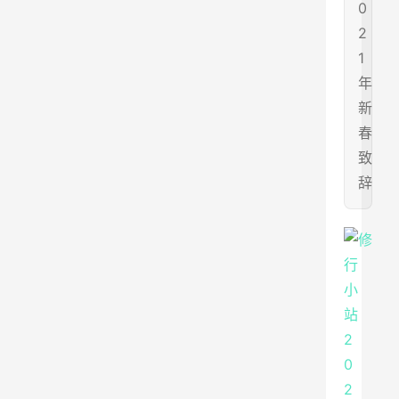
0
2
1
年
新
春
致
辞