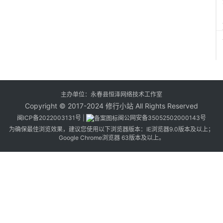
w
w
.
x
i
u
x
主办单位：永春县恒泽网络技术工作室
i
Copyright © 2017-2024 修行小站 All Rights Reserved
n
闽ICP备2022003131号
|
闽公网安备35052502000143号
g
为确保最佳浏览效果，建议您使用以下浏览器版本：IE浏览器9.0版本及以上；
Google Chrome浏览器 63版本及以上。
s
t
u
d
i
o