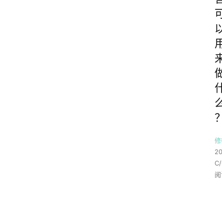
修
2
C
阅