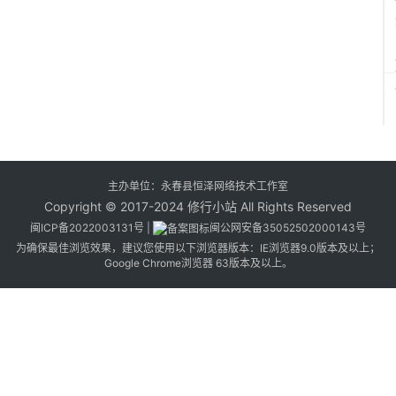
主办单位：永春县恒泽网络技术工作室
Copyright © 2017-2024 修行小站 All Rights Reserved
闽ICP备2022003131号
|
闽公网安备35052502000143号
为确保最佳浏览效果，建议您使用以下浏览器版本：IE浏览器9.0版本及以上；
Google Chrome浏览器 63版本及以上。