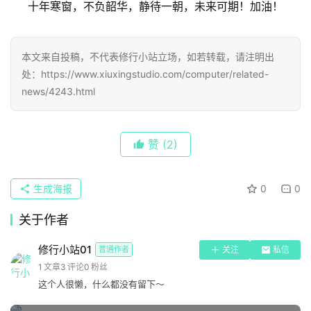
十年寒窗，不负韶华，静待一朝，未来可期！加油！
本文来自投稿，不代表修行小站立场，如若转载，请注明出
处：https://www.xiuxingstudio.com/computer/related-
news/4243.html
赞
(2)
首
生成海报
0
0
页
关于作者
article
修行小站01
普通作者
关注
私信
原
1
文章
3
评论
0
粉丝
创
这个人很懒，什么都没有留下～
区
块