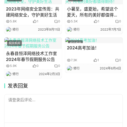
2023年网络安全宣传周：共
小暑至，盛夏始，希望这个
建网络安全，守护美好生活
夏天，所有的美好都值得期
待！
5.8K
1
0
5.5K
1
0
修行
2023年9月11日
修行
2022年7月7日
相关新闻
相关新闻
2024高考加油！
永春县恒泽网络技术工作室
2024年春节假期服务公告
7.3K
1
0
5.9K
0
0
修行
2024年6月4日
修行
2024年2月3日
发表回复
请登录后评论...