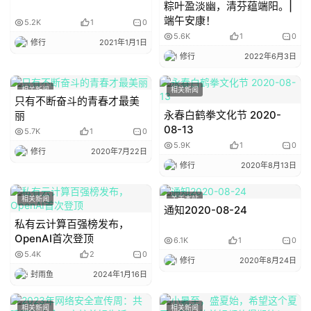
粽叶盈淡幽，清芬蕴端阳。|
端午安康！
关
5.2K
1
0
5.6K
1
0
于
修行
2021年1月1日
修行
2022年6月3日
相关新闻
相关新闻
只有不断奋斗的青春才最美
永春白鹤拳文化节 2020-
丽
08-13
5.7K
1
0
5.9K
1
0
修行
2020年7月22日
修行
2020年8月13日
相关新闻
关于本站
通知2020-08-24
私有云计算百强榜发布，
OpenAI首次登顶
6.1K
1
0
5.4K
2
0
修行
2020年8月24日
封雨鱼
2024年1月16日
相关新闻
相关新闻