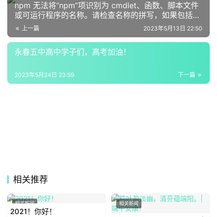
npm 无法将“npm”项识别为 cmdlet、函数、脚本文件
或可运行程序的名称。请检查名称的拼写，如果包括路
径，请确保路径正确，然后再试一次。
学
上一篇
2023年5月13日 22:50
科
知
永春五中高中学子们，高考加油！
投稿
识
2023年5月24日 23:59
下一篇
登录
注册
计
算
机
办
公
相关推荐
软
件
相关新闻
相关新闻
2021！你好！