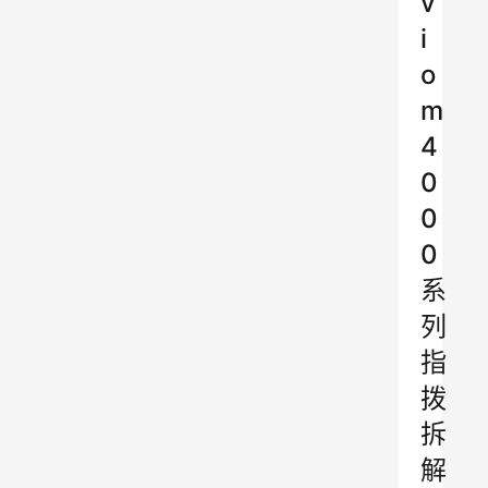
v
i
o
m
4
0
0
0
系
列
指
拨
拆
解