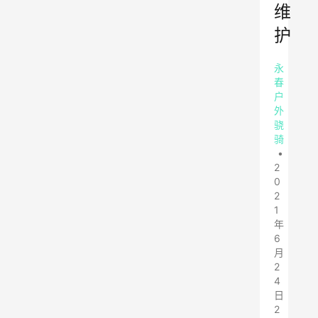
维
护
永
春
户
外
骁
骑
•
2
0
2
1
年
6
月
2
4
日
2