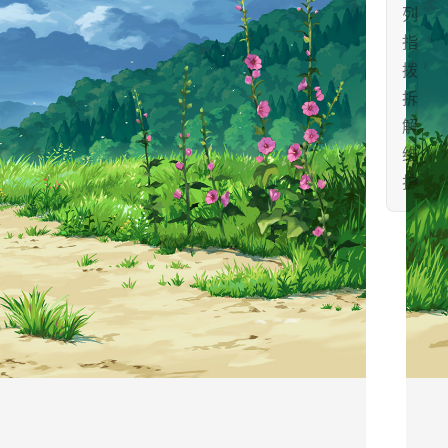
列
指
拨
拆
解
维
护
s
h
i
m
a
n
o
a
l