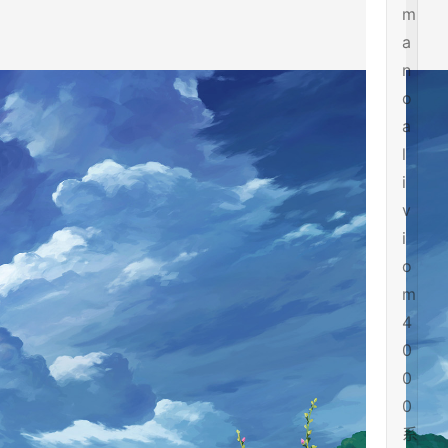
m
a
n
o
a
l
i
v
i
o
m
4
0
0
0
系