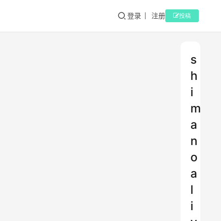
登录
注册
投稿
s
h
i
m
a
n
o
a
l
i