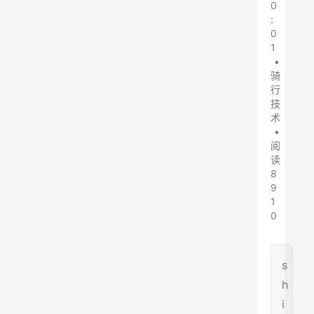
0
:
0
1
•
骑
行
技
术
•
阅
读
8
9
1
0
s
h
i