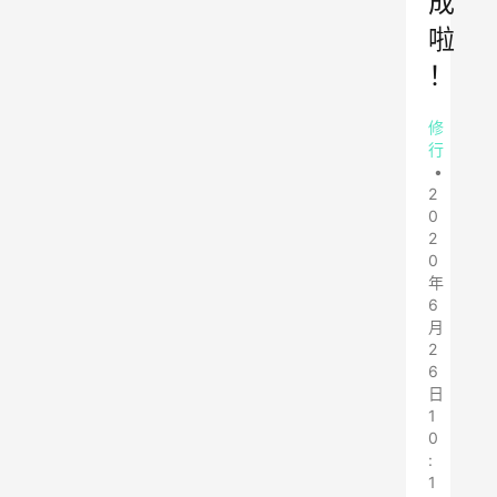
成
啦
！
修
行
•
2
0
2
0
年
6
月
2
6
日
1
0
:
1