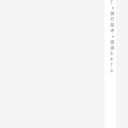
7
•
骑
行
技
术
•
阅
读
5
6
7
0
尊
敬
的
各
位
用