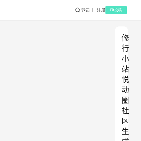
登录
注册
投稿
修
行
小
站
悦
动
圈
社
区
生