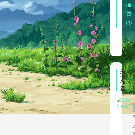
期
赞
举
(1)
行
圈
子
比
赛
关
点
于
击
作
者
加
入
原
创