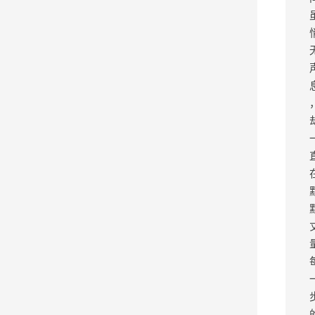
文
章
，
作
者
：
修
行
，
如
若
转
载
，
请
注
明
作