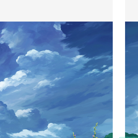
迎
大
家
加
入
，
一
起
运
动
！
我
们
2
将
不
定