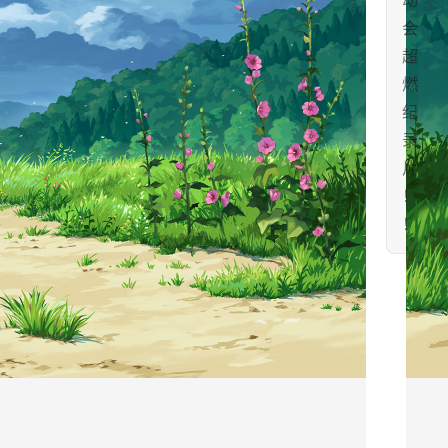
动
会
超
燃
纪
录
片
！
！