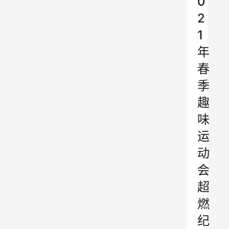
0
2
1
年
春
季
趣
味
运
动
会
超
燃
纪