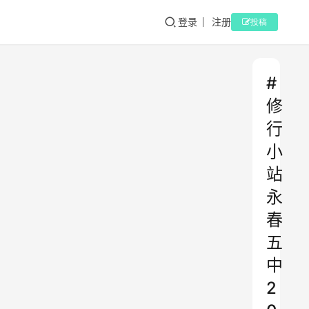
登录
注册
投稿
#
修
行
小
站
永
春
五
中
2