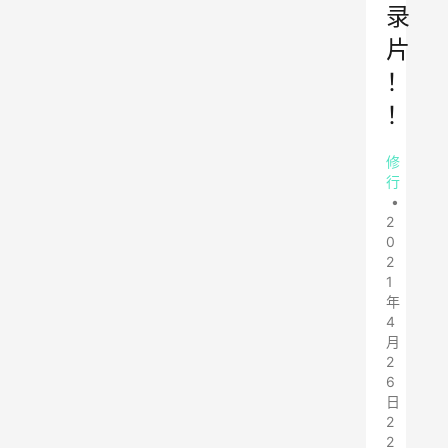
录
片
！
！
修
行
•
2
0
2
1
年
4
月
2
6
日
2
2