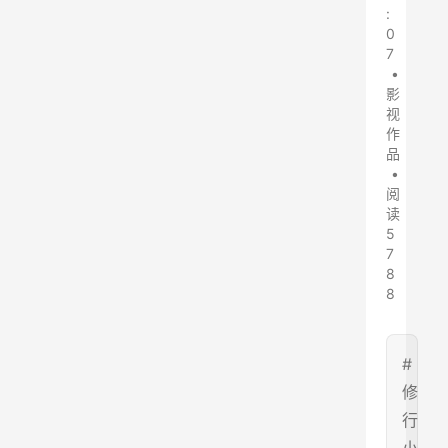
:
0
7
•
影
视
作
品
•
阅
读
5
7
8
8
#
修
行