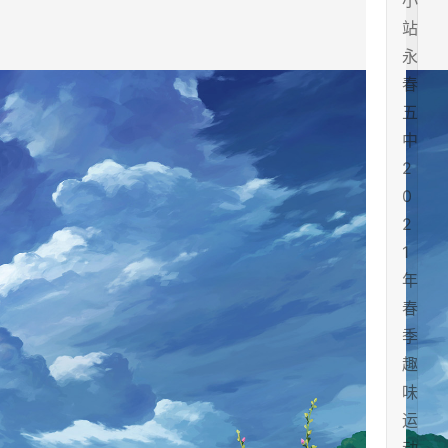
小
站
永
春
五
中
2
0
2
1
年
春
季
趣
味
运