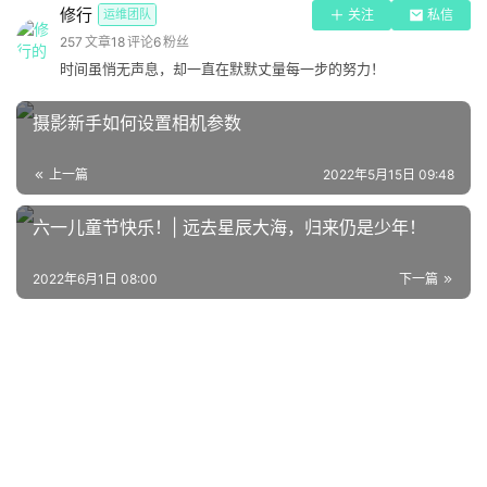
原
修行
运维团队
关注
私信
创
257
文章
18
评论
6
粉丝
区
时间虽悄无声息，却一直在默默丈量每一步的努力！
块
摄影新手如何设置相机参数
学
科
上一篇
2022年5月15日 09:48
知
投稿
识
六一儿童节快乐！| 远去星辰大海，归来仍是少年！
2022年6月1日 08:00
下一篇
登录
注册
计
算
机
办
公