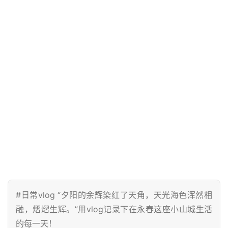
#日常vlog “夕阳的余辉染红了天角，天光海⾊浑然相
融，熠熠⽣辉。”用vlog记录下在永春这座小山城生活
的每一天！