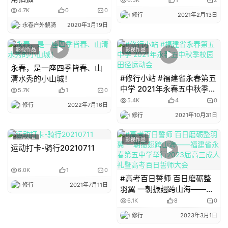
6.5K
1
2
4.7K
0
0
修行
2021年2月13日
永春户外骁骑
2020年3月19日
影视作品
影视作品
永春，是一座四季皆春、山
#修行小站 #福建省永春第五
清水秀的小山城！
中学 2021年永春五中秋季校
5.7K
1
0
园田径运动会
5.4K
4
0
修行
2022年7月16日
修行
2021年10月31日
拍摄作品
影视作品
运动打卡-骑行20210711
6.0K
1
0
#高考百日誓师 百日磨砺整
修行
2021年7月11日
羽翼 一朝振翅跨山海——福
建省永春第五中学举行2023
6.1K
8
0
届高三成人礼暨高考百日誓
修行
2023年3月1日
师大会