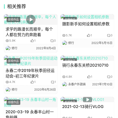
软
相关推荐
件
影视作品
拍摄作品
摄影新手如何设置相机参数
求学的路漫长而艰辛，每个
关
人都在努力的奔跑着
5.7K
1
0
于
5.9K
1
0
修行
2022年5月15日
修行
2022年9月4日
影视作品
拍摄作品
骑行永春东关桥20210710
永春二中2019年秋季田径运
动会-初三年纪录片
4.8K
1
0
4.7K
1
1
永春户外骁骑
2021年7月10日
修行
2020年6月26日
拍摄作品
影视作品
2021-02-13骑行VLOG
2020-03-19 永春丰山村一
角拍摄