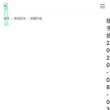
首页
原创区块
拍摄作品
2
0
2
0
-
0
8
-
0
3